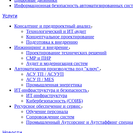
Цифровые двойники
Информационная безопасность автоматизированных сис
Услуги
Консалтинг и предпроектный анализ
Технологический и ИТ-аудит
Концептуальное проектирование
Подготовка к внедрению
Инжиниринг и внедрение
Проектирование технических решений
СМР и ПНР
Аудит и модернизация систем
Автоматизация производства под "ключ"
АСУ ТП / АСУУП
АСУ П / MES
Промышленная энергетика
ИТ-инфраструктура и безопасность
ИТ-инфраструктура
Кибербезопасность (СОИБ)
Ресурсное обеспечение и сервис
Обучение персонала
Сопровождение систем
Промышленный Аутсорсинг и Аутстаффинг специа
Новости