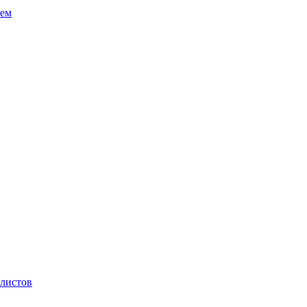
тем
листов