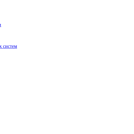
и
х систем